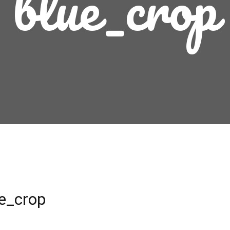
blue_crop
ue_crop