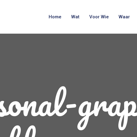
Home
Wat
Voor Wie
Waar
sonal-grap